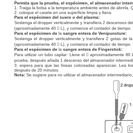
Permita que la prueba, el espécimen, el almacenador inter
1.
Traiga la bolsa a la temperatura ambiente antes de abrirla. Q
2. coloque el casete en una superficie limpia y llana.
Para
el
espécimen
del suero o
del
plasma
:
Sostenga el dropper verticalmente y transfiera
2 descensos del
(aproximadamente 40

L), y comience el contador de tiempo.
Para
el
espécimen
de
la
sangre entera
de
Venipuncture
:
Sostenga el dropper verticalmente y transfiera
2 gotas de
l
(aproximadamente 40

L), y comience el contador de tiempo.
Para
el
espécimen
de
la
sangre entera
de
Fingerstick
:
Para utilizar un tubo capilar: Llene el

aproximadamente 80 L
prueba, después añada
1 descenso del almacenador intermed
3. espera para que las líneas coloreadas aparezcan.
Lea lo
después de 20 minutos.
Nota:
Se sugiere para no utilizar el almacenador intermediario