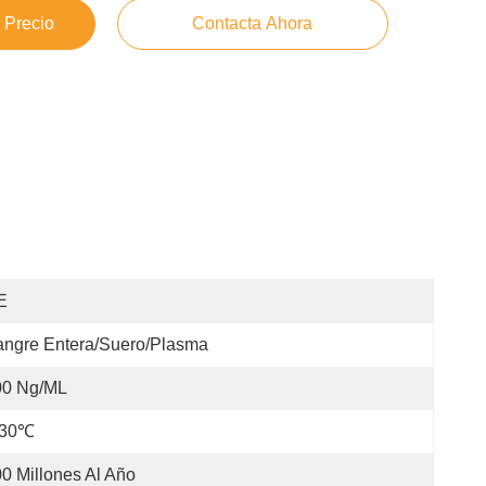
 Precio
Contacta Ahora
E
ngre Entera/suero/plasma
00 Ng/mL
-30℃
0 Millones Al Año