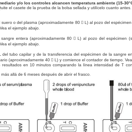
mediario y/o los controles alcancen temperatura ambiente (15-30°C
uite el casete de la prueba de la bolsa sellada y utilícelo cuanto antes.
 suero o del plasma
(aproximadamente 80

L) al pozo del espécimen
 Vea el ejemplo abajo.
a
sangre entera
(aproximadamente 80

L) al pozo del espécimen (
 Vea el ejemplo abajo.
 del
tubo capilar y
de
la
transferencia del
espécimen
de
la
sangre en
iario
(aproximadamente 40

L) y comience el contador de tiempo. Vea
s resultados en 10 minutos comparando la línea intensidad de T con 
, más allá de 6 meses después de abrir el frasco.