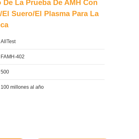
o De La Prueba De AMH Con
/el Suero/el Plasma Para La
ica
AllTest
FAMH-402
500
100 millones al año