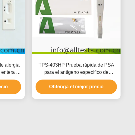
e alergia
TPS-403HP Prueba rápida de PSA
entera /
para el antígeno específico de
próstata
ecio
Obtenga el mejor precio