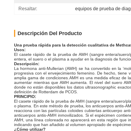
Resaltar:
equipos de prueba de diag
Descripción Del Producto
Una prueba rápida para la detección cualitativa de Methca
Usos:
El casete rápido de la prueba de AMH (sangre entera/suero/
entera, el suero o el plasma a ayudar en la diagnosis de funcio
Descripción:
La hormona anti-Mullerian (AMH) se ha convertido en la ‘mo
progresiva con el envejecimiento femenino. De hecho, tiene va
amplia gama de condiciones.
AMH es una medida eficaz de la r
aumentar mientras que AMH aumenta. El nivel del suero AMH 
donde no están disponibles los datos ultrasonographic exactos,
definición de Rotterdam de PCOS.
PRINCIPIO:
El casete rápido de la prueba de AMH (sangre entera/suero/p
o plasma. En este método de prueba, los anticuerpos antis-AM
reacciona con las partículas coloides cubiertas anticuerpo an
anticuerpos antis-AMH inmovilizados. Si el espécimen contien
AMH, una línea coloreada no aparecerá en esta región que ind
indicando que han añadido al volumen apropiado de espécimen
¿Cómo utilizar?