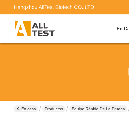
Hangzhou AllTest Biotech CO.,LTD
En C
En casa
Productos
Equipo Rápido De La Prueba