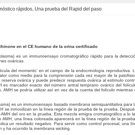
nóstico rápidos
, 
Una prueba del Rapid del paso
thinone en el CE humano de la orina certificado
plasma) es un immunoensayo cromatográfico rápido para la detección
nes ováricas.
lécula del momento’ en el campo de la endocrinología reproductiva.
lor como medio para la comprensión cada vez mayor de la patofisiolog
eserva ovárica y puede predecir respuesta ovárica al estímulo contro
es marcador exacto del número antral temprano ovárico del folículo
 AMH se podría utilizar así en vez de la cuenta del folículo mientras
lasma) es un immunoensayo basado membrana semiquantitativa para la
H se inmovilizan en la línea región de la prueba de la prueba. Despu
ti-AMH del oro en la prueba. Esta mezcla emigra cromatográfico a lo l
e AMH, una línea coloreada aparecerá en la línea región de la prueba 
ica un resultado negativo. Para servir como control procesal, una lín
 y ha ocurrido la membrana wicking.