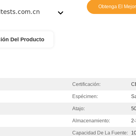
Obtenga El Mejor
ión Del Producto
Certificación:
C
Espécimen:
Sa
Atajo:
5
Almacenamiento:
2
Capacidad De La Fuente:
10