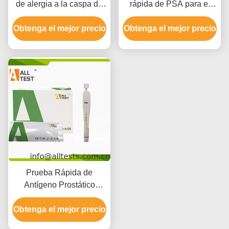
de alergia a la caspa de
rápida de PSA para el
gato Sangre entera /
antígeno específico de
Obtenga el mejor precio
suero / plasma
Obtenga el mejor precio
próstata
Prueba Rápida de
Antígeno Prostático
Específico PSA TPS-
Obtenga el mejor precio
403P Para Uso
Profesional