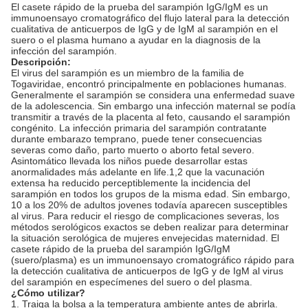
El casete rápido de la prueba del sarampión IgG/IgM es un
immunoensayo cromatográfico del flujo lateral para la detección
cualitativa de anticuerpos de IgG y de IgM al sarampión en el
suero o el plasma humano a ayudar en la diagnosis de la
infección del sarampión.
Descripción:
El virus del sarampión es un miembro de la familia de
Togaviridae, encontró principalmente en poblaciones humanas.
Generalmente el sarampión se considera una enfermedad suave
de la adolescencia. Sin embargo una infección maternal se podía
transmitir a través de la placenta al feto, causando el sarampión
congénito. La infección primaria del sarampión contratante
durante embarazo temprano, puede tener consecuencias
severas como daño, parto muerto o aborto fetal severo.
Asintomático llevada los niños puede desarrollar estas
anormalidades más adelante en life.1,2 que la vacunación
extensa ha reducido perceptiblemente la incidencia del
sarampión en todos los grupos de la misma edad. Sin embargo,
10 a los 20% de adultos jovenes todavía aparecen susceptibles
al virus. Para reducir el riesgo de complicaciones severas, los
métodos serológicos exactos se deben realizar para determinar
la situación serológica de mujeres envejecidas maternidad. El
casete rápido de la prueba del sarampión IgG/IgM
(suero/plasma) es un immunoensayo cromatográfico rápido para
la detección cualitativa de anticuerpos de IgG y de IgM al virus
del sarampión en especímenes del suero o del plasma.
¿Cómo utilizar?
1. Traiga la bolsa a la temperatura ambiente antes de abrirla.