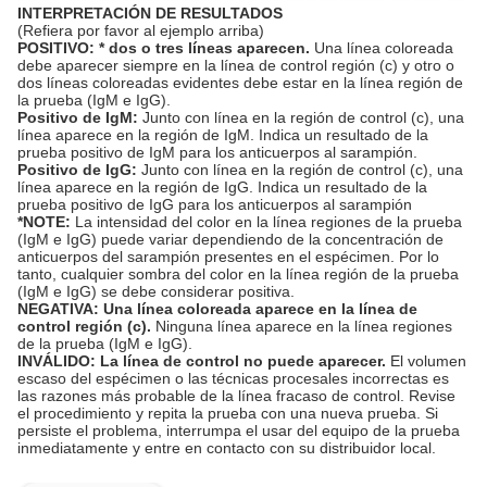
INTERPRETACIÓN DE RESULTADOS
(Refiera por favor al ejemplo arriba)
POSITIVO: * dos o tres líneas aparecen.
Una línea coloreada
debe aparecer siempre en la línea de control región (c) y otro o
dos líneas coloreadas evidentes debe estar en la línea región de
la prueba (IgM e IgG).
Positivo de IgM:
Junto con línea en la región de control (c), una
línea aparece en la región de IgM. Indica un resultado de la
prueba positivo de IgM para los anticuerpos al sarampión.
Positivo de IgG:
Junto con línea en la región de control (c), una
línea aparece en la región de IgG. Indica un resultado de la
prueba positivo de IgG para los anticuerpos al sarampión
*NOTE:
La intensidad del color en la línea regiones de la prueba
(IgM e IgG) puede variar dependiendo de la concentración de
anticuerpos del sarampión presentes en el espécimen. Por lo
tanto, cualquier sombra del color en la línea región de la prueba
(IgM e IgG) se debe considerar positiva.
NEGATIVA: Una línea coloreada aparece en la línea de
control región (c).
Ninguna línea aparece en la línea regiones
de la prueba (IgM e IgG).
INVÁLIDO: La línea de control no puede aparecer.
El volumen
escaso del espécimen o las técnicas procesales incorrectas es
las razones más probable de la línea fracaso de control. Revise
el procedimiento y repita la prueba con una nueva prueba. Si
persiste el problema, interrumpa el usar del equipo de la prueba
inmediatamente y entre en contacto con su distribuidor local.