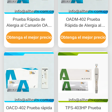
Prueba Rápida de
OADM-402 Prueba
Alergia al Camarón OAS-
Rápida de Alergia al
402 Sangre Total / Suero /
Ácaro del Polvo en
Obtenga el mejor precio
Plasma
Obtenga el mejor precio
Sangre Total / Suero /
Plasma
OACD-402 Prueba rápida
TPS-403HP Prueba