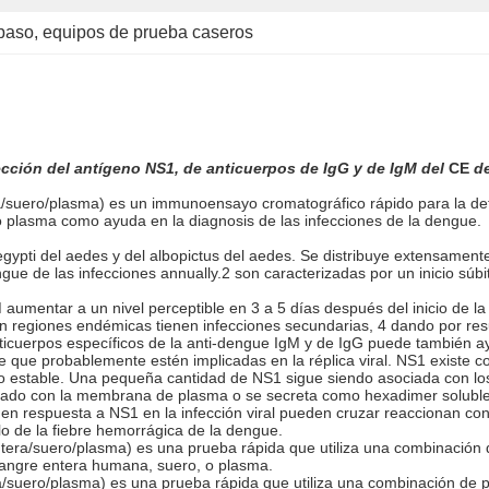
 paso
, 
equipos de prueba caseros
ección del antígeno NS1, de anticuerpos de IgG y de IgM del
CE
de
/suero/plasma) es un immunoensayo cromatográfico rápido para la dete
 plasma como ayuda en la diagnosis de las infecciones de la dengue.
egypti del aedes y del albopictus del aedes. Se distribuye extensamente
ue de las infecciones annually.2 son caracterizadas por un inicio súbito
 aumentar a un nivel perceptible en 3 a 5 días después del inicio de l
n regiones endémicas tienen infecciones secundarias, 4 dando por resu
ticuerpos específicos de la anti-dengue IgM y de IgG puede también ayu
ue que probablemente estén implicadas en la réplica viral. NS1 exis
o estable. Una pequeña cantidad de NS1 sigue siendo asociada con lo
ociado con la membrana de plasma o se secreta como hexadimer soluble. 
 respuesta a NS1 en la infección viral pueden cruzar reaccionan con lo
llo de la fiebre hemorrágica de la dengue.
tera/suero/plasma) es una prueba rápida que utiliza una combinación 
sangre entera humana, suero, o plasma.
/suero/plasma) es una prueba rápida que utiliza una combinación de pa