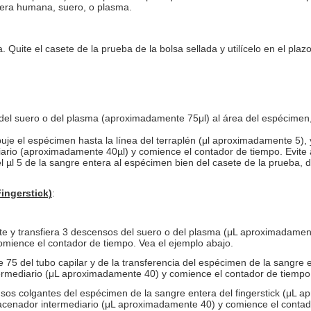
tera humana, suero, o plasma.
 Quite el casete de la prueba de la bolsa sellada y utilícelo en el plaz
 del suero o del plasma (aproximadamente 75μl) al área del espécimen,
buje el espécimen hasta la línea del terraplén (μl aproximadamente 5),
io (aproximadamente 40µl) y comience el contador de tiempo. Evite a
el µl 5 de la sangre entera al espécimen bien del casete de la prueba
ingerstick)
:
ente y transfiera 3 descensos del suero o del plasma (μL aproximadam
mience el contador de tiempo. Vea el ejemplo abajo.
 75 del tubo capilar y de la transferencia del espécimen de la sangre e
mediario (μL aproximadamente 40) y comience el contador de tiempo.
nsos colgantes del espécimen de la sangre entera del fingerstick (μL 
cenador intermediario (μL aproximadamente 40) y comience el contado