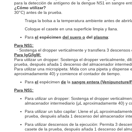
para la detección de antígeno de la dengue NS1 en sangre en
¿Cómo utilizar?
30°C) antes de la prueba.
Traiga la bolsa a la temperatura ambiente antes de abrirla.
Coloque el casete en una superficie limpia y llana.
Para
el
espécimen
del suero o
del
plasma
:
Para NS1:
· Sostenga el dropper verticalmente y transfiera 3 descensos
Para IgG/IgM:
Para utilizar un dropper: Sostenga el dropper verticalmente, di
prueba, después añada 1 descenso del almacenador intermediar
Para utilizar una micropipeta: Mida con una pipeta y dispense 
aproximadamente 40) y comience el contador de tiempo.
Para
el
espécimen
de
la
sangre entera (Venipuncture/F
Para NS1:
Para utilizar un dropper: Sostenga el dropper verticalm
almacenador intermediario (μL aproximadamente 40) y co
Para utilizar un tubo capilar: Llene el μL aproximadamente
prueba, después añada 1 descenso del almacenador inter
Para utilizar descensos de la ejecución: Permita 3 desce
casete de la prueba, después añada 1 descenso del alma