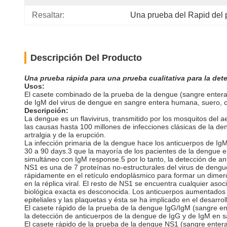
Resaltar:
Una prueba del Rapid del
Descripción Del Producto
Una prueba rápida para una prueba cualitativa para la det
Usos:
El casete combinado de la prueba de la dengue (sangre entera
de IgM del virus de dengue en sangre entera humana, suero, o
Descripción:
La dengue es un flavivirus, transmitido por los mosquitos del a
las causas hasta 100 millones de infecciones clásicas de la deng
artralgia y de la erupción.
La infección primaria de la dengue hace los anticuerpos de IgM
30 a 90 days.3 que la mayoría de los pacientes de la dengue e
simultáneo con IgM response.5 por lo tanto, la detección de an
NS1 es una de 7 proteínas no-estructurales del virus de deng
rápidamente en el retículo endoplásmico para formar un dimer
en la réplica viral. El resto de NS1 se encuentra cualquier as
biológica exacta es desconocida. Los anticuerpos aumentados en
epiteliales y las plaquetas y ésta se ha implicado en el desarro
El casete rápido de la prueba de la dengue IgG/IgM (sangre en
la detección de anticuerpos de la dengue de IgG y de IgM en 
El casete rápido de la prueba de la dengue NS1 (sangre entera