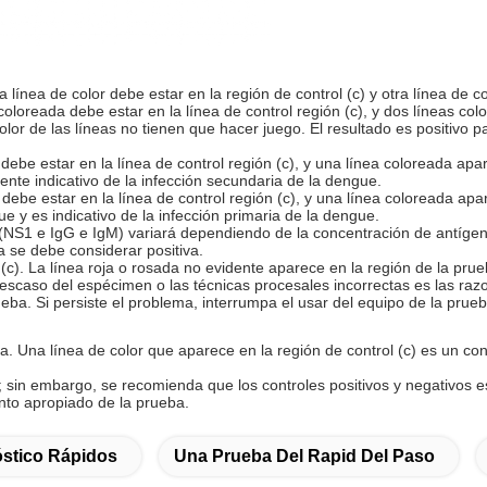
 línea de color debe estar en la región de control (c) y otra línea de co
 coloreada debe estar en la línea de control región (c), y dos líneas co
lor de las líneas no tienen que hacer juego. El resultado es positivo p
debe estar en la línea de control región (c), y una línea coloreada apa
ente indicativo de la infección secundaria de la dengue.
debe estar en la línea de control región (c), y una línea coloreada apa
e y es indicativo de la infección primaria de la dengue.
ba (NS1 e IgG e IgM) variará dependiendo de la concentración de antíg
a se debe considerar positiva.
(c). La línea roja o rosada no evidente aparece en la región de la prueb
escaso del espécimen o las técnicas procesales incorrectas es las razo
eba. Si persiste el problema, interrumpa el usar del equipo de la prueb
a. Una línea de color que aparece en la región de control (c) es un cont
; sin embargo, se recomienda que los controles positivos y negativos
nto apropiado de la prueba.
stico Rápidos
Una Prueba Del Rapid Del Paso