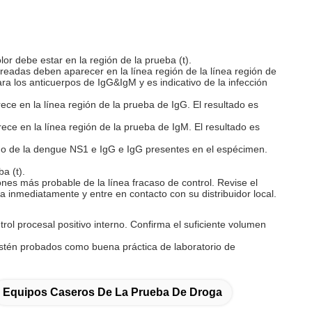
lor debe estar en la región de la prueba (t).
loreadas deben aparecer en la línea región de la línea región de
ara los anticuerpos de IgG&IgM y es indicativo de la infección
rece en la línea región de la prueba de IgG. El resultado es
rece en la línea región de la prueba de IgM. El resultado es
eno de la dengue NS1 e IgG e IgG presentes en el espécimen.
a (t).
nes más probable de la línea fracaso de control. Revise el
a inmediatamente y entre en contacto con su distribuidor local.
rol procesal positivo interno. Confirma el suficiente volumen
 estén probados como buena práctica de laboratorio de
Equipos Caseros De La Prueba De Droga