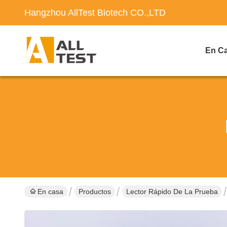
Hangzhou AllTest Biotech CO.,LTD
En C
En casa
Productos
Lector Rápido De La Prueba