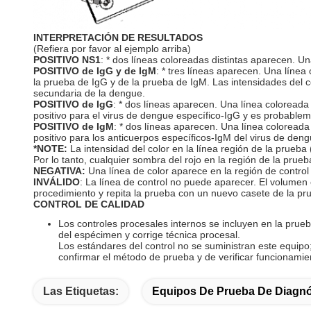
INTERPRETACIÓN DE RESULTADOS
(Refiera por favor al ejemplo arriba)
POSITIVO NS1
: * dos líneas coloreadas distintas aparecen. Una
POSITIVO de IgG y de IgM
: * tres líneas aparecen. Una línea
la prueba de IgG y de la prueba de IgM. Las intensidades del co
secundaria de la dengue.
POSITIVO de IgG
: * dos líneas aparecen. Una línea coloreada 
positivo para el virus de dengue específico-IgG y es probablem
POSITIVO de IgM
: * dos líneas aparecen. Una línea coloreada 
positivo para los anticuerpos específicos-IgM del virus de dengu
*NOTE:
La intensidad del color en la línea región de la prue
Por lo tanto, cualquier sombra del rojo en la región de la prueb
NEGATIVA:
Una línea de color aparece en la región de control 
INVÁLIDO
: La línea de control no puede aparecer. El volumen 
procedimiento y repita la prueba con un nuevo casete de la pru
CONTROL DE CALIDAD
Los controles procesales internos se incluyen en la prueb
del espécimen y corrige técnica procesal.
Los estándares del control no se suministran este equipo
confirmar el método de prueba y de verificar funcionamie
Las Etiquetas:
Equipos De Prueba De Diagnó