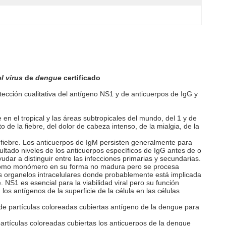
l virus
de
dengue
certificado
cción cualitativa del antígeno NS1 y de anticuerpos de IgG y
 en el tropical y las áreas subtropicales del mundo, del 1 y de
 de la fiebre, del dolor de cabeza intenso, de la mialgia, de la
a fiebre. Los anticuerpos de IgM persisten generalmente para
ltado niveles de los anticuerpos específicos de IgG antes de o
dar a distinguir entre las infecciones primarias y secundarias.
te como monómero en su forma no madura pero se procesa
s organelos intracelulares donde probablemente está implicada
NS1 es esencial para la viabilidad viral pero su función
s antígenos de la superficie de la célula en las células
de partículas coloreadas cubiertas antígeno de la dengue para
rtículas coloreadas cubiertas los anticuerpos de la dengue