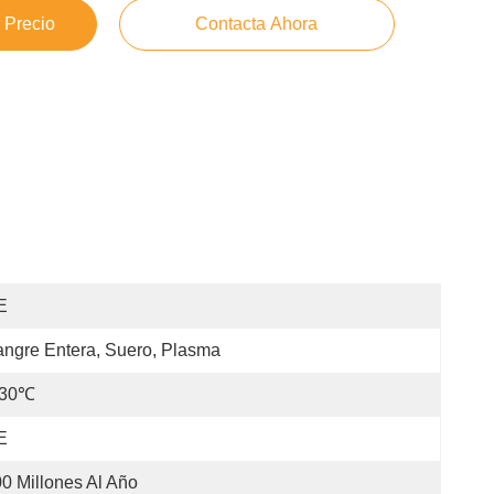
 Precio
Contacta Ahora
E
ngre Entera, Suero, Plasma
-30℃
E
0 Millones Al Año