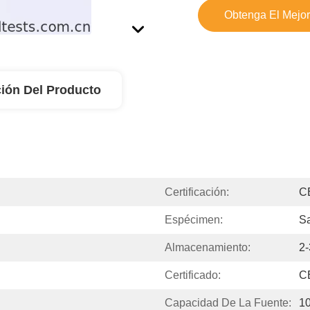
Obtenga El Mejor
ión Del Producto
Certificación:
C
Espécimen:
Sa
Almacenamiento:
2
Certificado:
C
Capacidad De La Fuente:
10