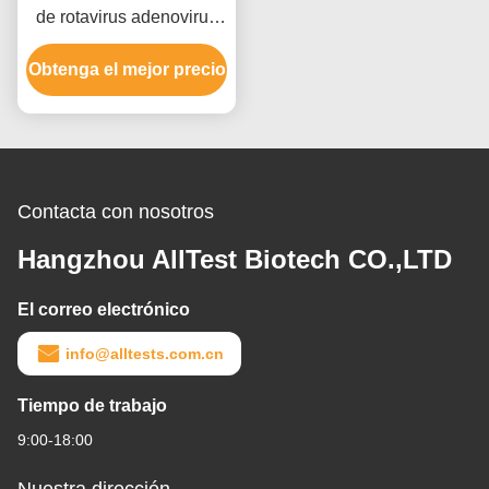
de rotavirus adenovirus
astrovirus con tiempo de
Obtenga el mejor precio
lectura de 15 minutos
Certificado CE y alta
precisión
Contacta con nosotros
Hangzhou AllTest Biotech CO.,LTD
El correo electrónico
info@alltests.com.cn
Tiempo de trabajo
9:00-18:00