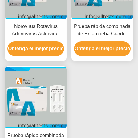
Norovirus Rotavirus
Prueba rápida combinada
Adenovirus Astrovirus
de Entamoeba Giardia
Enterovirus Combo
H.pylori para obtener
Obtenga el mejor precio
Prueba rápida para
Obtenga el mejor precio
resultados rápidos en 10
enfermedades
minutos con una alta
infecciosas con
precisión e interpretación
resultados rápidos en 15
visual fácil
minutos Alta precisión e
interpretación visual fácil
Prueba rápida combinada