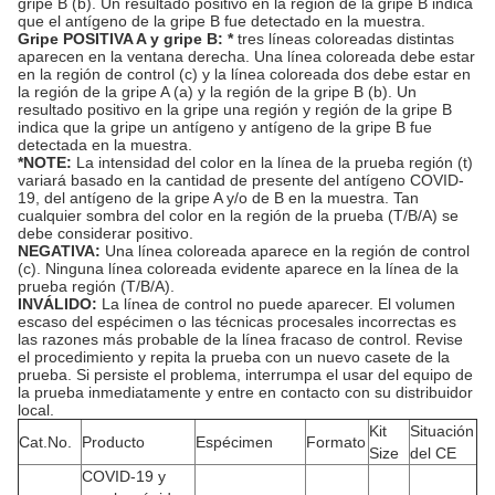
gripe B (b). Un resultado positivo en la región de la gripe B indica
que el antígeno de la gripe B fue detectado en la muestra.
Gripe POSITIVA A y gripe B: *
tres líneas coloreadas distintas
aparecen en la ventana derecha. Una línea coloreada debe estar
en la región de control (c) y la línea coloreada dos debe estar en
la región de la gripe A (a) y la región de la gripe B (b). Un
resultado positivo en la gripe una región y región de la gripe B
indica que la gripe un antígeno y antígeno de la gripe B fue
detectada en la muestra.
*NOTE:
La intensidad del color en la línea de la prueba región (t)
variará basado en la cantidad de presente del antígeno COVID-
19, del antígeno de la gripe A y/o de B en la muestra. Tan
cualquier sombra del color en la región de la prueba (T/B/A) se
debe considerar positivo.
NEGATIVA:
Una línea coloreada aparece en la región de control
(c). Ninguna línea coloreada evidente aparece en la línea de la
prueba región (T/B/A).
INVÁLIDO:
La línea de control no puede aparecer. El volumen
escaso del espécimen o las técnicas procesales incorrectas es
las razones más probable de la línea fracaso de control. Revise
el procedimiento y repita la prueba con un nuevo casete de la
prueba. Si persiste el problema, interrumpa el usar del equipo de
la prueba inmediatamente y entre en contacto con su distribuidor
local.
Kit
Situación
Cat.No.
Producto
Espécimen
Formato
Size
del CE
COVID-19 y