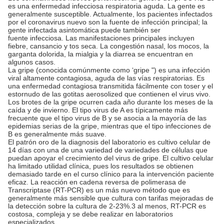
es una enfermedad infecciosa respiratoria aguda. La gente es
generalmente susceptible. Actualmente, los pacientes infectados
por el coronavirus nuevo son la fuente de infección principal; la
gente infectada asintomática puede también ser
fuente infecciosa. Las manifestaciones principales incluyen
fiebre, cansancio y tos seca. La congestión nasal, los mocos, la
garganta dolorida, la mialgia y la diarrea se encuentran en
algunos casos.
La gripe (conocida comúnmente como ‘gripe ") es una infección
viral altamente contagiosa, aguda de las vías respiratorias. Es
una enfermedad contagiosa transmitida fácilmente con toser y el
estornudo de las gotitas aerosolized que contienen el virus vivo.
Los brotes de la gripe ocurren cada año durante los meses de la
caída y de invierno. El tipo virus de A es típicamente más
frecuente que el tipo virus de B y se asocia a la mayoría de las
epidemias serias de la gripe, mientras que el tipo infecciones de
B es generalmente más suave.
El patrón oro de la diagnosis del laboratorio es cultivo celular de
14 días con una de una variedad de variedades de células que
puedan apoyar el crecimiento del virus de gripe. El cultivo celular
ha limitado utilidad clínica, pues los resultados se obtienen
demasiado tarde en el curso clínico para la intervención paciente
eficaz. La reacción en cadena reversa de polimerasa de
Transcriptase (RT-PCR) es un más nuevo método que es
generalmente más sensible que cultura con tarifas mejoradas de
la detección sobre la cultura de 2-23%.3 al menos, RT-PCR es
costosa, compleja y se debe realizar en laboratorios
especializados.