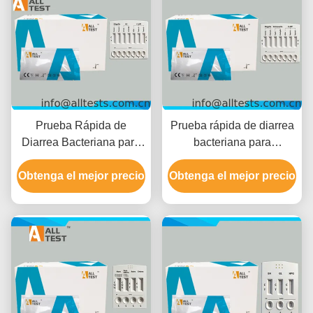
Prueba Rápida de
Prueba rápida de diarrea
Diarrea Bacteriana para
bacteriana para
Shigella/Cholerae/C.diff
Shigella/Salmonella/C.diff
con Tiempo de Lectura de
Obtenga el mejor precio
con resultados rápidos en
Obtenga el mejor precio
10 Minutos, Certificado
10 minutos, alta precisión
CE y Alta Precisión
e interpretación visual
fácil