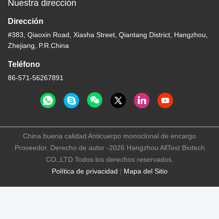
Nuestra dirección
Dirección
#383, Qiaoxin Road, Xiasha Street, Qiantang District, Hangzhou,
Zhejiang, P.R.China
Teléfono
86-571-56267891
China buena calidad Anticuerpo monoclonal de encargo
Proveedor. Derecho de autor -2026 Hangzhou AllTest Biotech
CO.,LTD Todos los derechos reservados.
Política de privacidad
|
Mapa del Sitio