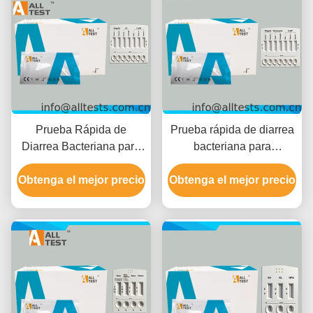
Prueba Rápida de
Prueba rápida de diarrea
Diarrea Bacteriana para
bacteriana para
Shigella/Cholerae/C.diff
Shigella/Salmonella/C.diff
con Tiempo de Lectura de
Obtenga el mejor precio
con resultados rápidos en
Obtenga el mejor precio
10 Minutos, Certificado
10 minutos, alta precisión
CE y Alta Precisión
e interpretación visual
fácil