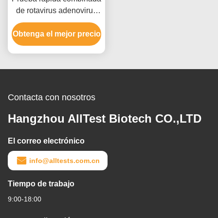
de rotavirus adenovirus
astrovirus con tiempo de
Obtenga el mejor precio
lectura de 15 minutos
Certificado CE y alta
precisión
Contacta con nosotros
Hangzhou AllTest Biotech CO.,LTD
El correo electrónico
info@alltests.com.cn
Tiempo de trabajo
9:00-18:00