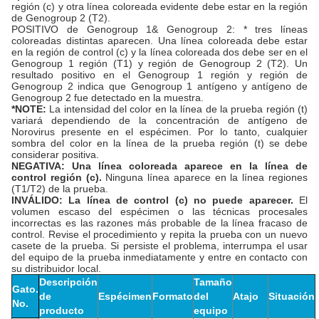
región (c) y otra línea coloreada evidente debe estar en la región
de Genogroup 2 (T2).
POSITIVO de Genogroup 1& Genogroup 2: * tres líneas
coloreadas distintas aparecen. Una línea coloreada debe estar
en la región de control (c) y la línea coloreada dos debe ser en el
Genogroup 1 región (T1) y región de Genogroup 2 (T2). Un
resultado positivo en el Genogroup 1 región y región de
Genogroup 2 indica que Genogroup 1 antígeno y antígeno de
Genogroup 2 fue detectado en la muestra.
*NOTE:
La intensidad del color en la línea de la prueba región (t)
variará dependiendo de la concentración de antígeno de
Norovirus presente en el espécimen. Por lo tanto, cualquier
sombra del color en la línea de la prueba región (t) se debe
considerar positiva.
NEGATIVA: Una línea coloreada aparece en la línea de
control región (c).
Ninguna línea aparece en la línea regiones
(T1/T2) de la prueba.
INVÁLIDO: La línea de control (c) no puede aparecer.
El
volumen escaso del espécimen o las técnicas procesales
incorrectas es las razones más probable de la línea fracaso de
control. Revise el procedimiento y repita la prueba con un nuevo
casete de la prueba. Si persiste el problema, interrumpa el usar
del equipo de la prueba inmediatamente y entre en contacto con
su distribuidor local.
Descripción
Tamaño
Gato.
de
Espécimen
Formato
del
Atajo
Situación
No.
producto
equipo