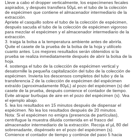
Lleve a cabo el dropper verticalmente, los especímenes fecales
aspirados, y después transfiera 50µL en el tubo de la colección
de espécimen que contiene el almacenador intermediario de la
extracción.
Apriete el casquillo sobre el tubo de la colección de espécimen,
después sacuda el tubo de la colección de espécimen vigoroso
para mezclar el espécimen y el almacenador intermediario de la
extracción.
3. traiga la bolsa a la temperatura ambiente antes de abrirla.
Quite el casete de la prueba de la bolsa de la hoja y utilícelo
cuanto antes. Los mejores resultados serán obtenidos si la
prueba se realiza inmediatamente después de abrir la bolsa de la
hoja.
4. sostenga el tubo de la colección de espécimen vertical y
desatornille la pequeña capitalización del tubo de la colección de
espécimen. Invierta los descensos completos del tubo y de la
transferencia 2 de la colección de espécimen del espécimen
extraído (aproximadamente 80µL) al pozo del espécimen (s) del
casete de la prueba, después comience el contador de tiempo.
Evite atrapar burbujas de aire en el pozo del espécimen (s). Vea
el ejemplo abajo.
5. lea los resultados en 15 minutos después de dispensar el
espécimen. No lea los resultados después de 20 minutos.
Nota: Si el espécimen no emigra (presencia de partículas),
centrifugue la muestra diluida contenida en el frasco del
almacenador intermediario de la extracción. Recoja el µL 80 del
sobrenadante, dispénselo en el pozo del espécimen (s).
Comience el contador de tiempo y continúe del paso 5 hacia