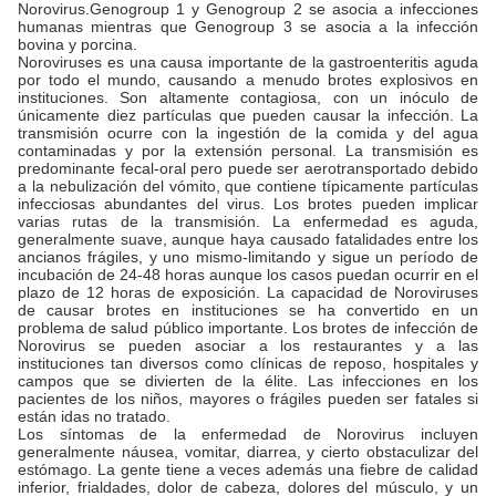
Norovirus.Genogroup 1 y Genogroup 2 se asocia a infecciones
humanas mientras que Genogroup 3 se asocia a la infección
bovina y porcina.
Noroviruses es una causa importante de la gastroenteritis aguda
por todo el mundo, causando a menudo brotes explosivos en
instituciones. Son altamente contagiosa, con un inóculo de
únicamente diez partículas que pueden causar la infección. La
transmisión ocurre con la ingestión de la comida y del agua
contaminadas y por la extensión personal. La transmisión es
predominante fecal-oral pero puede ser aerotransportado debido
a la nebulización del vómito, que contiene típicamente partículas
infecciosas abundantes del virus. Los brotes pueden implicar
varias rutas de la transmisión. La enfermedad es aguda,
generalmente suave, aunque haya causado fatalidades entre los
ancianos frágiles, y uno mismo-limitando y sigue un período de
incubación de 24-48 horas aunque los casos puedan ocurrir en el
plazo de 12 horas de exposición. La capacidad de Noroviruses
de causar brotes en instituciones se ha convertido en un
problema de salud público importante. Los brotes de infección de
Norovirus se pueden asociar a los restaurantes y a las
instituciones tan diversos como clínicas de reposo, hospitales y
campos que se divierten de la élite. Las infecciones en los
pacientes de los niños, mayores o frágiles pueden ser fatales si
están idas no tratado.
Los síntomas de la enfermedad de Norovirus incluyen
generalmente náusea, vomitar, diarrea, y cierto obstaculizar del
estómago. La gente tiene a veces además una fiebre de calidad
inferior, frialdades, dolor de cabeza, dolores del músculo, y un