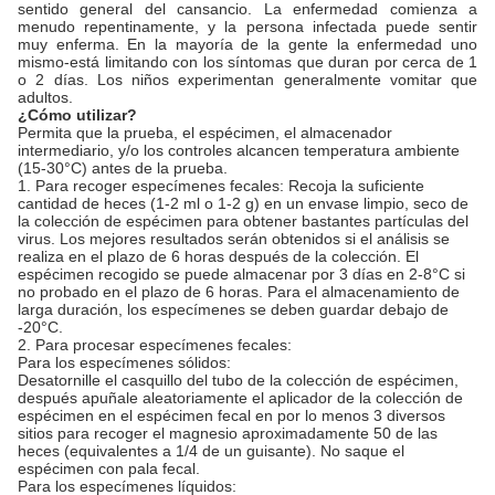
sentido general del cansancio. La enfermedad comienza a
menudo repentinamente, y la persona infectada puede sentir
muy enferma. En la mayoría de la gente la enfermedad uno
mismo-está limitando con los síntomas que duran por cerca de 1
o 2 días. Los niños experimentan generalmente vomitar que
adultos.
¿Cómo utilizar?
Permita que la prueba, el espécimen, el almacenador
intermediario, y/o los controles alcancen temperatura ambiente
(15-30°C) antes de la prueba.
1. Para recoger especímenes fecales: Recoja la suficiente
cantidad de heces (1-2 ml o 1-2 g) en un envase limpio, seco de
la colección de espécimen para obtener bastantes partículas del
virus. Los mejores resultados serán obtenidos si el análisis se
realiza en el plazo de 6 horas después de la colección. El
espécimen recogido se puede almacenar por 3 días en 2-8°C si
no probado en el plazo de 6 horas. Para el almacenamiento de
larga duración, los especímenes se deben guardar debajo de
-20°C.
2. Para procesar especímenes fecales:
Para los especímenes sólidos:
Desatornille el casquillo del tubo de la colección de espécimen,
después apuñale aleatoriamente el aplicador de la colección de
espécimen en el espécimen fecal en por lo menos 3 diversos
sitios para recoger el magnesio aproximadamente 50 de las
heces (equivalentes a 1/4 de un guisante). No saque el
espécimen con pala fecal.
Para los especímenes líquidos: