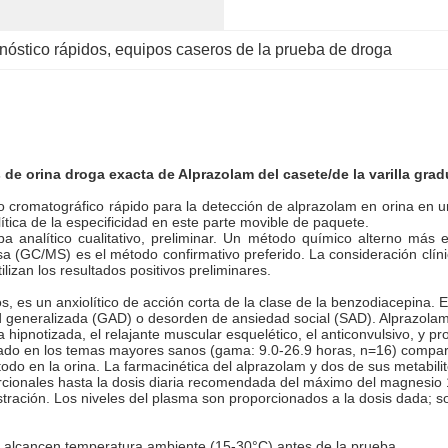
nóstico rápidos
, 
equipos caseros de la prueba de droga
de orina droga exacta de Alprazolam del casete/de la varilla grad
romatográfico rápido para la detección de alprazolam en orina en un
lítica de la especificidad en este parte movible de paquete.
a analítico cualitativo, preliminar. Un método químico alterno más es
(GC/MS) es el método confirmativo preferido. La consideración clínica
lizan los resultados positivos preliminares.
 es un anxiolítico de acción corta de la clase de la benzodiacepina. E
generalizada (GAD) o desorden de ansiedad social (SAD). Alprazolam, c
a hipnotizada, el relajante muscular esquelético, el anticonvulsivo, y 
ado en los temas mayores sanos (gama: 9.0-26.9 horas, n=16) compar
todo en la orina. La farmacinética del alprazolam y dos de sus metabili
orcionales hasta la dosis diaria recomendada del máximo del magnesi
ración. Los niveles del plasma son proporcionados a la dosis dada; so
es alcancen temperatura ambiente (15-30°C) antes de la prueba.