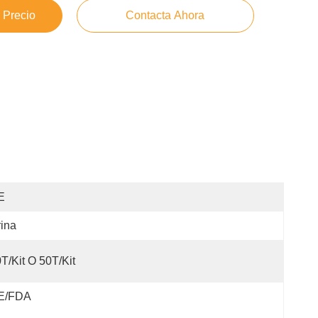
 Precio
Contacta Ahora
E
ina
T/Kit O 50T/Kit
E/FDA