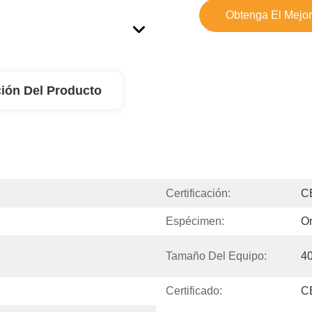
Obtenga El Mejor
ión Del Producto
Certificación:
C
Espécimen:
Or
Tamaño Del Equipo:
40
Certificado:
C