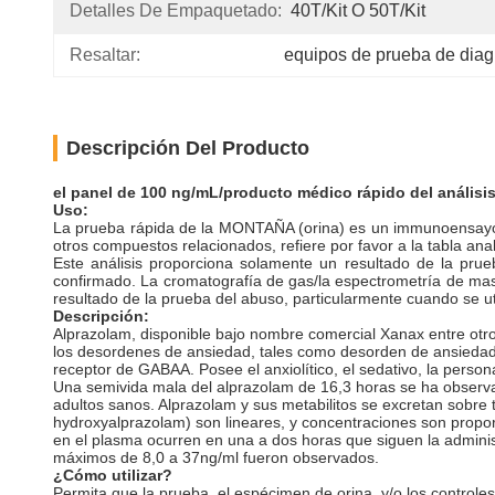
Detalles De Empaquetado:
40T/Kit O 50T/Kit
Resaltar:
equipos de prueba de diag
Descripción Del Producto
el panel de 100 ng/mL/producto médico rápido del análisis 
Uso:
La prueba rápida de la MONTAÑA (orina) es un immunoensayo c
otros compuestos relacionados, refiere por favor a la tabla ana
Este análisis proporciona solamente un resultado de la prueb
confirmado. La cromatografía de gas/la espectrometría de masa 
resultado de la prueba del abuso, particularmente cuando se uti
Descripción:
Alprazolam, disponible bajo nombre comercial Xanax entre otros,
los desordenes de ansiedad, tales como desorden de ansiedad 
receptor de GABAA. Posee el anxiolítico, el sedativo, la person
Una semivida mala del alprazolam de 16,3 horas se ha observ
adultos sanos. Alprazolam y sus metabilitos se excretan sobre 
hydroxyalprazolam) son lineares, y concentraciones son prop
en el plasma ocurren en una a dos horas que siguen la administ
máximos de 8,0 a 37ng/ml fueron observados.
¿Cómo utilizar?
Permita que la prueba, el espécimen de orina, y/o los control