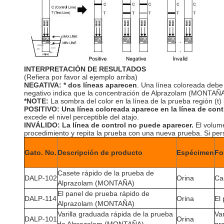
INTERPRETACIÓN DE RESULTADOS
(Refiera por favor al ejemplo arriba)
NEGATIVA: * dos líneas aparecen
. Una línea coloreada debe e
negativo indica que la concentración de Alprazolam (MONTAÑA) 
*NOTE:
La sombra del color en la línea de la prueba región (t
POSITIVO: Una línea coloreada aparece en la línea de contr
excede el nivel perceptible del atajo.
INVÁLIDO: La línea de control no puede aparecer.
El volume
procedimiento y repita la prueba con una nueva prueba. Si pers
Gato. No.
Descripción de producto
Espécimen
Fo
Casete rápido de la prueba de
DALP-102
Orina
Ca
Alprazolam (MONTAÑA)
El panel de prueba rápido de
DALP-114
Orina
El
Alprazolam (MONTAÑA)
Varilla graduada rápida de la prueba
Var
DALP-101
Orina
de Alprazolam (MONTAÑA)
gr