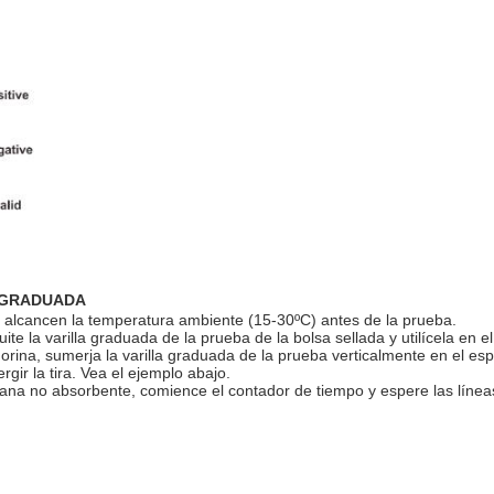
A GRADUADA
es alcancen la temperatura ambiente (15-30ºC) antes de la prueba.
ite la varilla graduada de la prueba de la bolsa sellada y utilícela en e
 orina, sumerja la varilla graduada de la prueba verticalmente en el 
gir la tira. Vea el ejemplo abajo.
plana no absorbente, comience el contador de tiempo y espere las líne