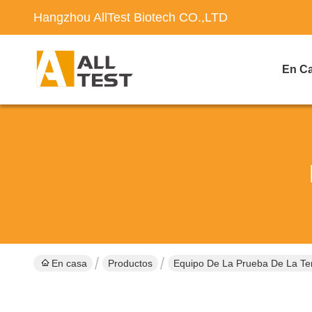
Hangzhou AllTest Biotech CO.,LTD
En C
En casa
Productos
Equipo De La Prueba De La Ten