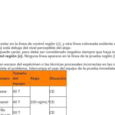
star en la línea de control región (c), y otra línea coloreada evidente 
está debajo del nivel perceptible del atajo.
) puede variar, pero debe ser considerado negativo siempre que haya in
ol región (c).
Ninguna línea aparece en la línea de la prueba región 
n escaso del espécimen o las técnicas procesales incorrectas es las r
iste el problema, interrumpa el usar del equipo de la prueba inmediatam
Tamaño
rmato
del
Atajo
Situación
equipo
sete
40 T
CE
 panel
40 T
100 ng/mL*
CE
illa
50 T
CE
aduada