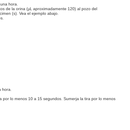
e una hora.
os de la orina (
aproximadamente 120) al pozo del
μL
cimen (s). Vea el ejemplo abajo.
es.
a hora.
na por lo menos 10 a 15 segundos. Sumerja la tira por lo menos