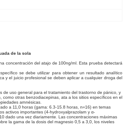
uada de la sola
a concentración del atajo de 100ng/ml. Esta prueba detectará
pecífico se debe utilizar para obtener un resultado analítico
 y el juicio profesional se deben aplicar a cualquier droga del
s de uso general para el tratamiento del trastorno de pánico, y
omo otras benzodiacepinas, ata a los sitios específicos en el
propiedades amnésicas.
ado a 11,0 horas (gama: 6.3-15.8 horas, n=16) en temas
tos activos importantes (4-hydroxyalprazolam y α-
o 10 dado una vez diariamente. Las concentraciones máximas
bre la gama de la dosis del magnesio 0,5 a 3,0, los niveles