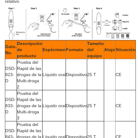
relativo.
Descripción
Tamaño
Gato.
de
Espécimen
Formato
del
Atajo
Situación
No.
producto
equipo
Prueba del
DSD-
Rapid de las
823-
drogas de la
Líquido oral
Dispositivo
25 T
CE
D
Multi-droga
2
Prueba del
DSD-
Rapid de las
833-
drogas de la
Líquido oral
Dispositivo
25 T
CE
D
Multi-droga
3
Prueba del
DSD-
Rapid de las
843-
drogas de la
Líquido oral
Dispositivo
25 T
CE