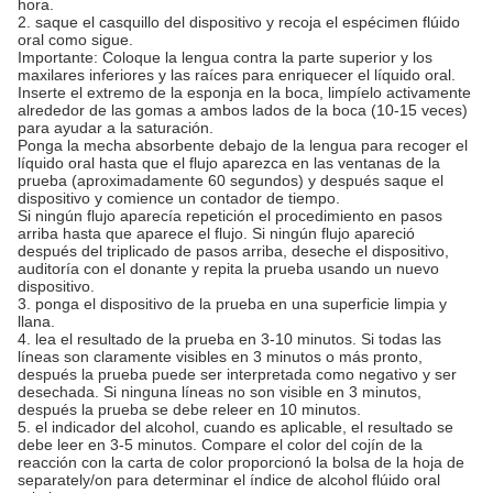
hora.
2. saque el casquillo del dispositivo y recoja el espécimen flúido
oral como sigue.
Importante: Coloque la lengua contra la parte superior y los
maxilares inferiores y las raíces para enriquecer el líquido oral.
Inserte el extremo de la esponja en la boca, limpíelo activamente
alrededor de las gomas a ambos lados de la boca (10-15 veces)
para ayudar a la saturación.
Ponga la mecha absorbente debajo de la lengua para recoger el
líquido oral hasta que el flujo aparezca en las ventanas de la
prueba (aproximadamente 60 segundos) y después saque el
dispositivo y comience un contador de tiempo.
Si ningún flujo aparecía repetición el procedimiento en pasos
arriba hasta que aparece el flujo. Si ningún flujo apareció
después del triplicado de pasos arriba, deseche el dispositivo,
auditoría con el donante y repita la prueba usando un nuevo
dispositivo.
3. ponga el dispositivo de la prueba en una superficie limpia y
llana.
4. lea el resultado de la prueba en 3-10 minutos. Si todas las
líneas son claramente visibles en 3 minutos o más pronto,
después la prueba puede ser interpretada como negativo y ser
desechada. Si ninguna líneas no son visible en 3 minutos,
después la prueba se debe releer en 10 minutos.
5. el indicador del alcohol, cuando es aplicable, el resultado se
debe leer en 3-5 minutos. Compare el color del cojín de la
reacción con la carta de color proporcionó la bolsa de la hoja de
separately/on para determinar el índice de alcohol flúido oral