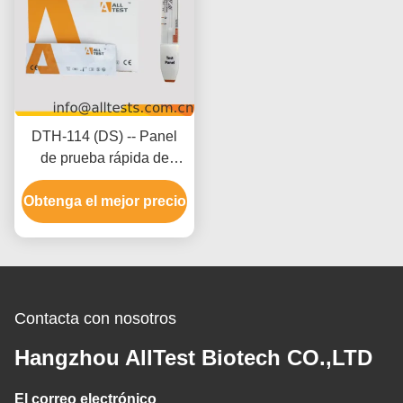
DTH-114 (DS) -- Panel
de prueba rápida de
marihuana (THC) (orina)
Obtenga el mejor precio
Contacta con nosotros
Hangzhou AllTest Biotech CO.,LTD
El correo electrónico