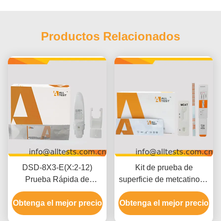
Productos Relacionados
DSD-8X3-E(X:2-12)
Kit de prueba de
Prueba Rápida de
superficie de metcatinona
Drogas Múltiples en
MCAT con resultados en
Obtenga el mejor precio
Saliva Para Uso
Obtenga el mejor precio
5 minutos, umbral de 500
Profesional
ng/mL e interpretación