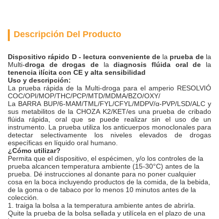
Descripción Del Producto
Dispositivo rápido D - lectura conveniente de
la
prueba de
la
Multi-
droga de drogas de
la
diagnosis flúida oral de
la
tenencia ilícita con CE y alta sensibilidad
Uso y descripción:
La prueba rápida de la Multi-droga para el amperio RESOLVIÓ
COC/OPI/MOP/THC/PCP/MTD/MDMA/BZO/OXY/
La BARRA BUP/6-MAM/TML/FYL/CFYL/MDPV/α-PVP/LSD/ALC y
sus metabilitos de la CHOZA K2/KET/es una prueba de cribado
flúida rápida, oral que se puede realizar sin el uso de un
instrumento. La prueba utiliza los anticuerpos monoclonales para
detectar selectivamente los niveles elevados de drogas
específicas en líquido oral humano.
¿Cómo utilizar?
Permita que el dispositivo, el espécimen, y/o los controles de la
prueba alcancen temperatura ambiente (15-30°C) antes de la
prueba. Dé instrucciones al donante para no poner cualquier
cosa en la boca incluyendo productos de la comida, de la bebida,
de la goma o de tabaco por lo menos 10 minutos antes de la
colección.
1. traiga la bolsa a la temperatura ambiente antes de abrirla.
Quite la prueba de la bolsa sellada y utilícela en el plazo de una