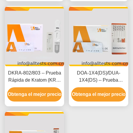
visual sencilla
DKRA-802/803 -- Prueba
DOA-1X4(DS)/DUA-
Rápida de Kratom (KRA)
1X4(DS) -- Prueba
(Fluido Oral)
Rápida Multidrogas 2-20
Obtenga el mejor precio
(Casete/Dispositivo)
Obtenga el mejor precio
Drogas (Orina)